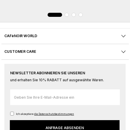
CAFèNOIR WORLD
CUSTOMER CARE
NEWSLETTER ABONNIEREN SIE UNSEREN
und erhalten Sie 10% RABATT auf ausgewählte Waren.
Melden
Sie
sich
für
Ich akzeptiere
die Datenschutzbestimmungen
unseren
ANFRAGE ABSENDEN
Newsletter