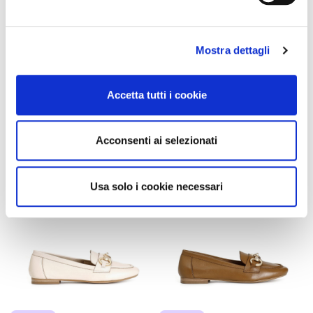
damen mokassins wildleder
damen mokassins wildleder
mit mignon-strasssteinen
mit mignon-strasssteinen hot
nude
pink
Mostra dettagli
125,00 €
-60%
125,00 €
-60%
50,00 €
50,00 €
Accetta tutti i cookie
Acconsenti ai selezionati
Usa solo i cookie necessari