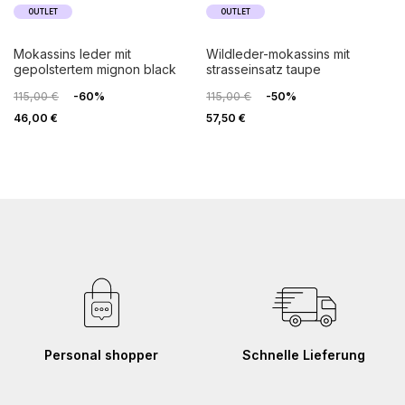
OUTLET
OUTLET
mokassins leder mit
wildleder-mokassins mit
gepolstertem mignon black
strasseinsatz taupe
115,00 €
-60%
115,00 €
-50%
46,00 €
57,50 €
Personal shopper
Schnelle Lieferung