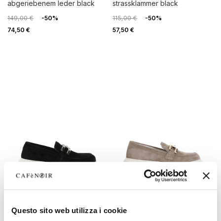
abgeriebenem leder black
strassklammer black
149,00 €
-50%
115,00 €
-50%
74,50 €
57,50 €
OUTLET
OUTLET
Questo sito web utilizza i cookie
damen-mokassin aus
damen-mokassin aus