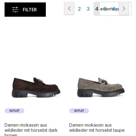
Seite
Seite
Zurück
Seit
Wei
Seite
Seite
Sie
Seite
Seite
2
3
4
5
6
FILTER
lesen
gerade
die
Seite
OUTLET
OUTLET
damen-mokassin aus
damen-mokassin aus
wildleder mit horsebit dark
wildleder mit horsebit taupe
brown