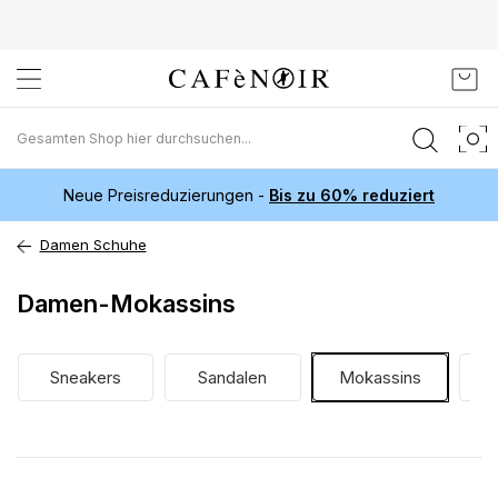
Zum
Mein
Inhalt
springen
Neue Preisreduzierungen -
Bis zu 60% reduziert
Damen Schuhe
Damen-Mokassins
Sneakers
Sandalen
Mokassins