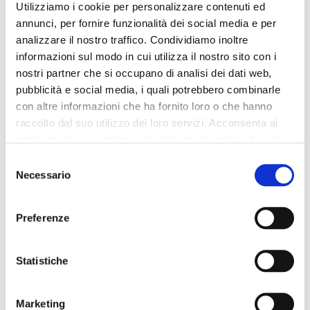
Utilizziamo i cookie per personalizzare contenuti ed
wildleder mit horsebit und
wildleder mit horsebit und
cupsohle black
cupsohle taupe
annunci, per fornire funzionalità dei social media e per
analizzare il nostro traffico. Condividiamo inoltre
149,00 €
-50%
149,00 €
-50%
informazioni sul modo in cui utilizza il nostro sito con i
74,50 €
74,50 €
nostri partner che si occupano di analisi dei dati web,
pubblicità e social media, i quali potrebbero combinarle
con altre informazioni che ha fornito loro o che hanno
raccolto dal suo utilizzo dei loro servizi. Acconsenta ai
nostri cookie se continua ad utilizzare il nostro sito web.
Selezione
Necessario
del
consenso
Preferenze
Statistiche
OUTLET
OUTLET
Marketing