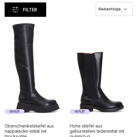
FILTER
OUTLET
OUTLET
oberschenkelstiefel aus
hohe stiefel aus
nappaleder-imitat mit
gebürstetem lederimitat mit
blocksohle
gummizug