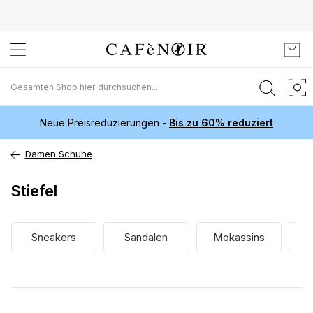
Zum
Mein
Inhalt
springen
Neue Preisreduzierungen -
Bis zu 60% reduziert
Damen Schuhe
Stiefel
Sneakers
Sandalen
Mokassins