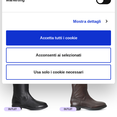
lederstiefel mit
3/4 lederstiefelette mit
reißverschluss off white
schnürsenkeln black
199,00 €
-50%
199,00 €
-60%
99,50 €
79,60 €
Mostra dettagli
Accetta tutti i cookie
Acconsenti ai selezionati
Usa solo i cookie necessari
OUTLET
OUTLET