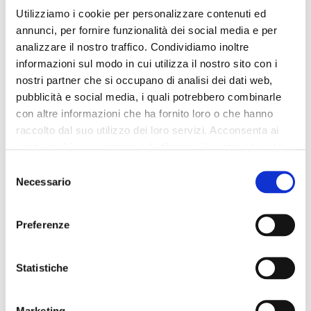
schaft
knöchelriemen black
Utilizziamo i cookie per personalizzare contenuti ed
annunci, per fornire funzionalità dei social media e per
215,00 €
-60%
149,00 €
-50%
analizzare il nostro traffico. Condividiamo inoltre
86,00 €
74,50 €
informazioni sul modo in cui utilizza il nostro sito con i
nostri partner che si occupano di analisi dei dati web,
pubblicità e social media, i quali potrebbero combinarle
con altre informazioni che ha fornito loro o che hanno
raccolto dal suo utilizzo dei loro servizi. Acconsenta ai
nostri cookie se continua ad utilizzare il nostro sito web.
Selezione
Necessario
del
consenso
Preferenze
Statistiche
OUTLET
OUTLET
Marketing