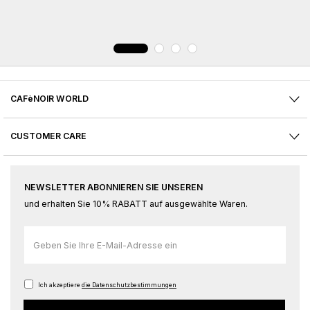
CAFèNOIR WORLD
CUSTOMER CARE
NEWSLETTER ABONNIEREN SIE UNSEREN
und erhalten Sie 10% RABATT auf ausgewählte Waren.
Melden
Sie
sich
für
Ich akzeptiere
die Datenschutzbestimmungen
unseren