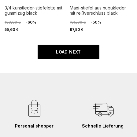
3/4 kunstleder-stiefelette mit
maxi-stiefel aus nubukleder
gummizug black
mit reißverschluss black
139,00 €
-60%
195,00 €
-50%
55,60 €
97,50 €
LOAD NEXT
Personal shopper
Schnelle Lieferung