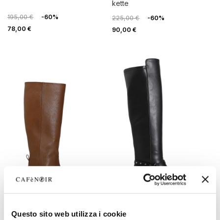
kette
195,00 €
-60%
225,00 €
-60%
78,00 €
90,00 €
OUTLET
OUTLET
Questo sito web utilizza i cookie
lederstiefel mit weitem
stiefelette aus kunstleder mit