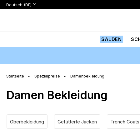
Sprache:
Sprache
Deutsch (DE)
Zum
Inhalt
springen
SALDEN
SC
Startseite
Spezialpreise
Damenbekleidung
Damen Bekleidung
Oberbekleidung
Gefütterte Jacken
Trench Coats