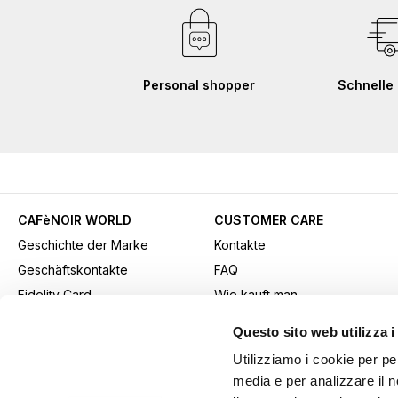
Personal shopper
Schnelle 
CAFèNOIR WORLD
CUSTOMER CARE
Geschichte der Marke
Kontakte
Geschäftskontakte
FAQ
Fidelity Card
Wie kauft man
Gift card
Kaufmethode
Questo sito web utilizza i
Youtube Channel
Versand
Utilizziamo i cookie per pe
Werbematerial herunterladen
Rücksendungen und
media e per analizzare il n
B2b-Bereich
Widerrufe