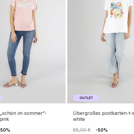
OUTLET
übergroßes postkarten-t-shirt
 pink
white
65,00 €
-50%
-50%