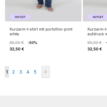
OUTLET
OUTLET
kurzarm-t-shirt mit portofino-print
kurzarm-t-shirt mit amalfiküste-
white
aufdruck w
65,00 €
65,00 €
-50%
32,50 €
32,50 €
Seite
Sie lesen gerade die Seite
Seite
Seite
Seite
Seite
Seite
Weiter
1
2
3
4
5