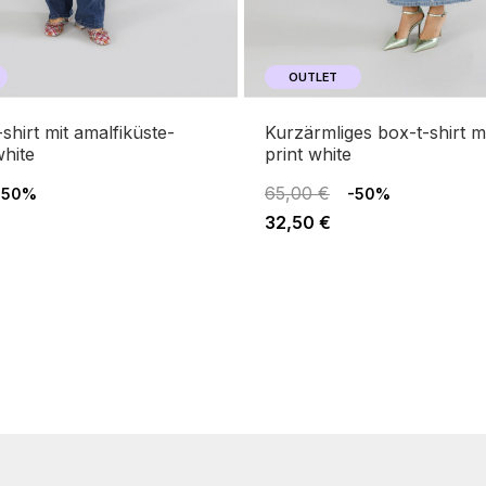
OUTLET
kurzärmliges box-t-shirt mit capri-
hite
print white
65,00 €
-50%
-50%
32,50 €