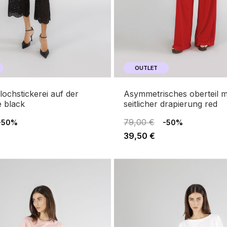
OUTLET
asymmetrisches oberteil mit
e black
seitlicher drapierung red
79,00 €
-50%
-50%
39,50 €