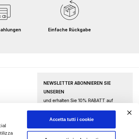
Zahlungen
Einfache Rückgabe
NEWSLETTER ABONNIEREN SIE
UNSEREN
und erhalten Sie 10% RABATT auf
ausgewählte Waren.
Accetta tutti i cookie
Melden
ial
tilizza
Sie