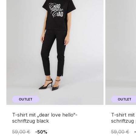
OUTLET
OUTLET
t-shirt mit „dear love hello“-
t-shirt mit „schön im sommer“-
schriftzug black
schriftzug
59,00 €
59,00 €
-50%