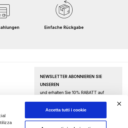
Zahlungen
Einfache Rückgabe
NEWSLETTER ABONNIEREN SIE
UNSEREN
und erhalten Sie 10% RABATT auf
ausgewählte Waren.
Accetta tutti i cookie
Melden
ial
tilizza
Sie