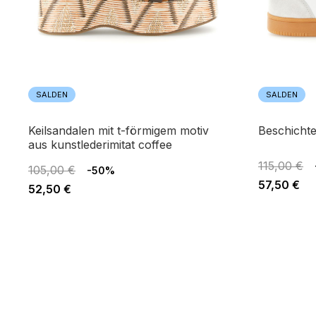
SALDEN
SALDEN
keilsandalen mit t-förmigem motiv
beschicht
aus kunstlederimitat coffee
115,00 €
105,00 €
-50%
57,50 €
52,50 €