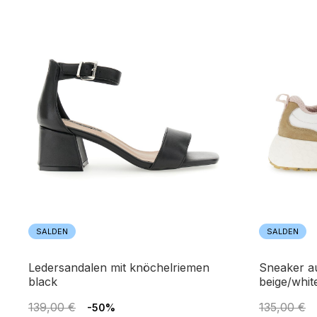
SALDEN
SALDEN
ledersandalen mit knöchelriemen
sneaker aus stoff und leder
black
beige/whit
139,00 €
135,00 €
-50%