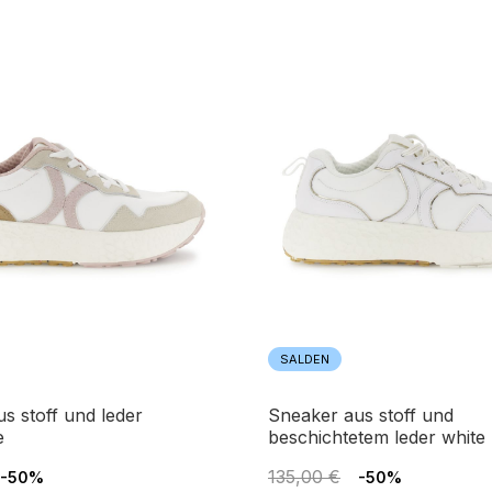
SALDEN
sneaker aus stoff und
e
beschichtetem leder white
135,00 €
-50%
-50%