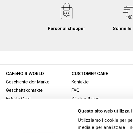
Personal shopper
Schnelle 
CAFèNOIR WORLD
CUSTOMER CARE
Geschichte der Marke
Kontakte
Geschäftskontakte
FAQ
Fidelity Card
Wie kauft man
Gift card
Kaufmethode
Questo sito web utilizza i
Youtube Channel
Versand
Utilizziamo i cookie per pe
Werbematerial herunterladen
Rücksendungen und
media e per analizzare il n
B2b-Bereich
Widerrufe