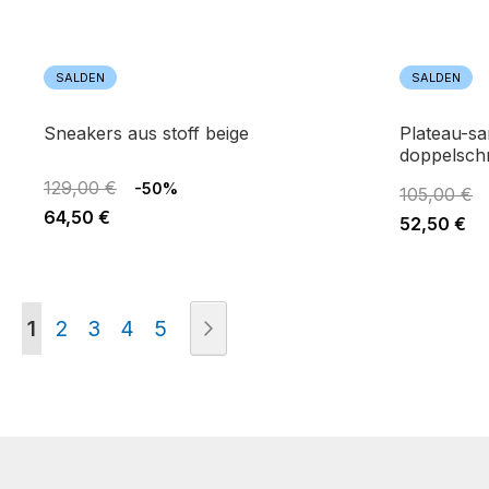
SALDEN
SALDEN
sneakers aus stoff beige
plateau-sandalen aus lackleder mit
doppelschn
129,00 €
-50%
105,00 €
64,50 €
52,50 €
Seite
Sie lesen gerade die Seite
Seite
Seite
Seite
Seite
Seite
Weiter
1
2
3
4
5