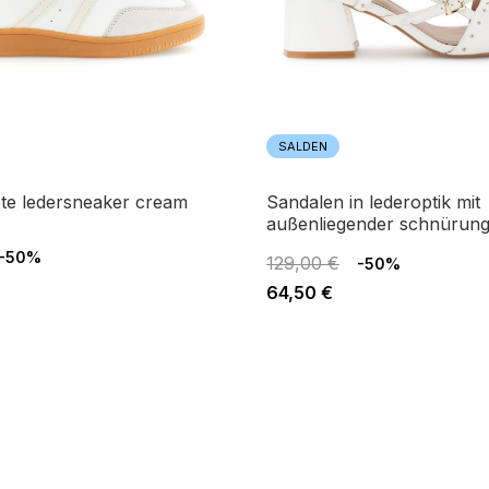
SALDEN
ete ledersneaker cream
sandalen in lederoptik mit
außenliegender schnürung
-50%
129,00 €
-50%
64,50 €