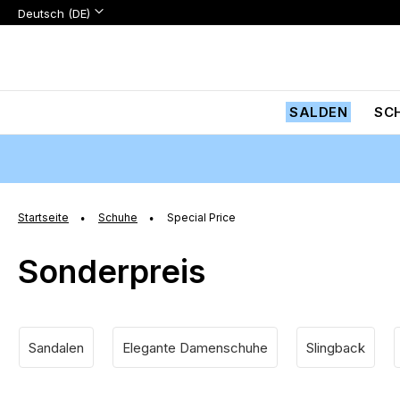
Sprache:
Sprache
Deutsch (DE)
Zum
Inhalt
springen
SALDEN
SC
Startseite
Schuhe
Special Price
Sonderpreis
Sandalen
Elegante Damenschuhe
Slingback