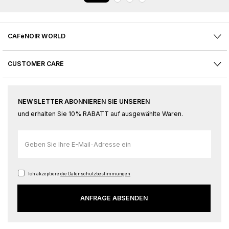
CAFèNOIR WORLD
CUSTOMER CARE
NEWSLETTER ABONNIEREN SIE UNSEREN
und erhalten Sie 10% RABATT auf ausgewählte Waren.
Melden
Sie
sich
für
Ich akzeptiere
die Datenschutzbestimmungen
unseren
ANFRAGE ABSENDEN
Newsletter
an: