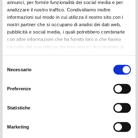
annunci, per fornire funzionalità dei social media e per
119,00 €
-50%
125,00 €
-40%
analizzare il nostro traffico. Condividiamo inoltre
59,50 €
75,00 €
informazioni sul modo in cui utilizza il nostro sito con i
nostri partner che si occupano di analisi dei dati web,
pubblicità e social media, i quali potrebbero combinarle
con altre informazioni che ha fornito loro o che hanno
raccolto dal suo utilizzo dei loro servizi. Acconsenta ai
nostri cookie se continua ad utilizzare il nostro sito web.
Selezione
Necessario
del
consenso
Preferenze
Statistiche
OUTLET
OUTLET
Marketing
wildlederstiefeletten mit
wildlederstiefeletten tan