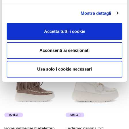
doppelreißverschluss taupe
115,00 €
-40%
125,00 €
-40%
Mostra dettagli
69,00 €
75,00 €
Accetta tutti i cookie
Acconsenti ai selezionati
Usa solo i cookie necessari
OUTLET
OUTLET
hohe wildlederstiefeletten
ledermokassins mit