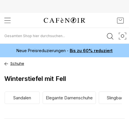
Zum
Mein
Inhalt
springen
Neue Preisreduzierungen -
Bis zu 60% reduziert
Schuhe
Winterstiefel mit Fell
Sandalen
Elegante Damenschuhe
Slingback