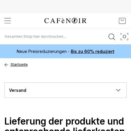
Zum
Mein
Inhalt
springen
Neue Preisreduzierungen -
Bis zu 60% reduziert
Startseite
Versand
Lieferung der produkte und