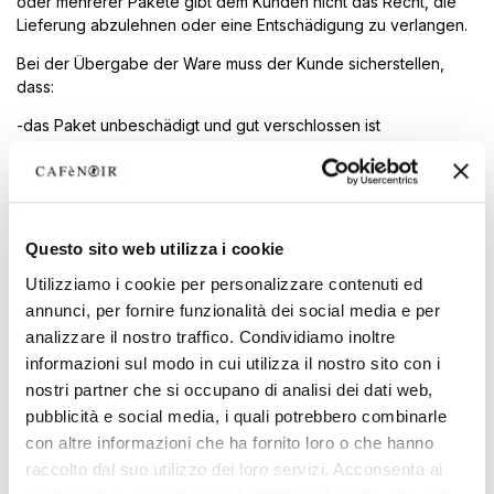
oder mehrerer Pakete gibt dem Kunden nicht das Recht, die
Lieferung abzulehnen oder eine Entschädigung zu verlangen.
Bei der Übergabe der Ware muss der Kunde sicherstellen,
dass:
-das Paket unbeschädigt und gut verschlossen ist
-Das Fehlen oder die Beschädigung von Paketen oder
Gegenständen ist unverzüglich zu melden und der Grund für
die Ablehnung der Lieferung auf den Lieferpapieren zu
vermerken und an den Kurier zurückzugeben
Questo sito web utilizza i cookie
Nach dem Öffnen des Pakets muss jedes Problem bezüglich
des physischen Zustands der bestellten Artikel so schnell wie
Utilizziamo i cookie per personalizzare contenuti ed
möglich dem Kundendienst des Unternehmens mitgeteilt
annunci, per fornire funzionalità dei social media e per
werden.
analizzare il nostro traffico. Condividiamo inoltre
informazioni sul modo in cui utilizza il nostro sito con i
Falls Bestellungen (die mit Kreditkarte, Paypal oder Satispay
bezahlt wurden) aufgrund fehlender Lieferinformationen, eines
nostri partner che si occupano di analisi dei dati web,
abwesenden Empfängers oder einer generell unmöglichen
pubblicità e social media, i quali potrebbero combinarle
Lieferung nicht zugestellt werden können, wird der Spediteur
con altre informazioni che ha fornito loro o che hanno
die Ware an das Lager des Unternehmens zurückschicken,
raccolto dal suo utilizzo dei loro servizi. Acconsenta ai
wenn die Lieferung nach 10 Tagen immer noch unmöglich ist.