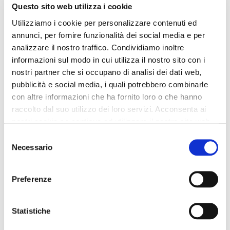
Questo sito web utilizza i cookie
slipper aus wildleder und
lederpantoffel mit drei
Utilizziamo i cookie per personalizzare contenuti ed
bast mit schnalle tan
schnallen black
annunci, per fornire funzionalità dei social media e per
139,00 €
-60%
139,00 €
-60%
analizzare il nostro traffico. Condividiamo inoltre
55,60 €
55,60 €
informazioni sul modo in cui utilizza il nostro sito con i
nostri partner che si occupano di analisi dei dati web,
pubblicità e social media, i quali potrebbero combinarle
con altre informazioni che ha fornito loro o che hanno
raccolto dal suo utilizzo dei loro servizi. Acconsenta ai
nostri cookie se continua ad utilizzare il nostro sito web.
Selezione
Necessario
del
consenso
Preferenze
Statistiche
OUTLET
OUTLET