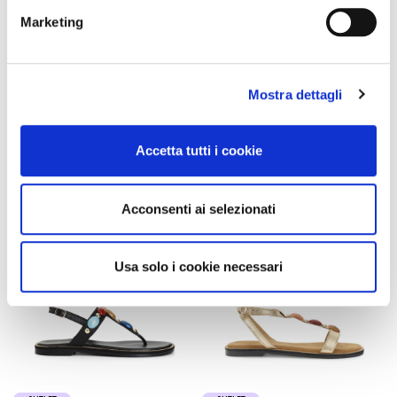
Marketing
lederpantoffel mit drei
zehenstegsandalen aus
schnallen sand
leder mit steinen gold
139,00 €
-60%
129,00 €
-60%
Mostra dettagli
55,60 €
51,60 €
Accetta tutti i cookie
Acconsenti ai selezionati
Usa solo i cookie necessari