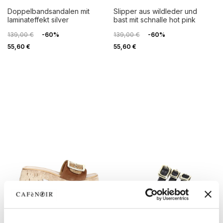
doppelbandsandalen mit
slipper aus wildleder und
laminateffekt silver
bast mit schnalle hot pink
139,00 €
-60%
139,00 €
-60%
55,60 €
55,60 €
OUTLET
OUTLET