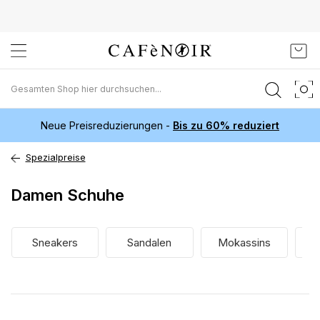
Zum
Mein
Inhalt
springen
Neue Preisreduzierungen -
Bis zu 60% reduziert
Spezialpreise
Damen Schuhe
Sneakers
Sandalen
Mokassins