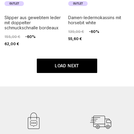
OUTLET
OUTLET
slipper aus gewebtem leder
damen-ledermokassins mit
mit doppelter
horsebit white
schmuckschnalle bordeaux
139,00 €
-60%
155,00 €
-60%
55,60 €
62,00 €
LOAD NEXT