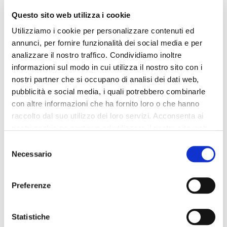
Questo sito web utilizza i cookie
umhängetasche mit klappe
umhängetasche mit klappe
und cut-motiv auf der
und falten auf der
Utilizziamo i cookie per personalizzare contenuti ed
vorderseite tan
vorderseite nude
annunci, per fornire funzionalità dei social media e per
185,00 €
-60%
175,00 €
-60%
analizzare il nostro traffico. Condividiamo inoltre
74,00 €
70,00 €
informazioni sul modo in cui utilizza il nostro sito con i
nostri partner che si occupano di analisi dei dati web,
pubblicità e social media, i quali potrebbero combinarle
con altre informazioni che ha fornito loro o che hanno
raccolto dal suo utilizzo dei loro servizi. Acconsenta ai
nostri cookie se continua ad utilizzare il nostro sito web.
Selezione
Necessario
del
consenso
Preferenze
Statistiche