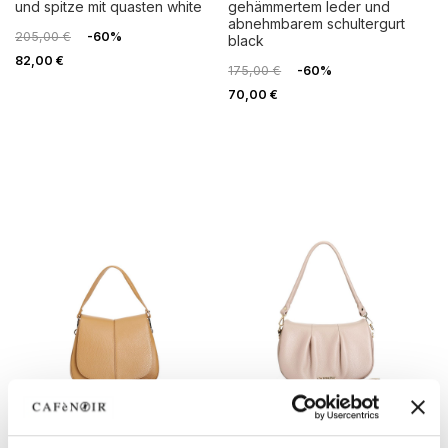
und spitze mit quasten white
gehämmertem leder und
abnehmbarem schultergurt
205,00 €
-60%
black
82,00 €
175,00 €
-60%
70,00 €
OUTLET
OUTLET