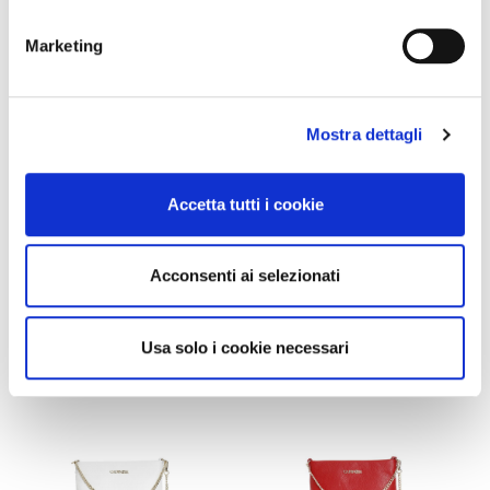
OUTLET
OUTLET
Marketing
kameratasche aus
clutch aus laminiertem leder
strukturiertem leder mit
mit doppeltem
schultergurt mit
kettenschulterriemen light
karabinerhaken und quaste
gold
Mostra dettagli
beige
105,00 €
-60%
105,00 €
-60%
42,00 €
42,00 €
Accetta tutti i cookie
Acconsenti ai selezionati
Usa solo i cookie necessari