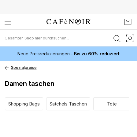
Zum
Mein
Inhalt
springen
Neue Preisreduzierungen -
Bis zu 60% reduziert
Spezialpreise
Damen taschen
Shopping Bags
Satchels Taschen
Tote