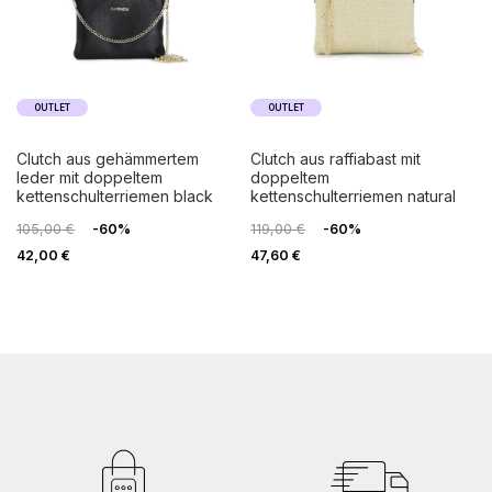
OUTLET
OUTLET
clutch aus gehämmertem
clutch aus raffiabast mit
leder mit doppeltem
doppeltem
kettenschulterriemen black
kettenschulterriemen natural
105,00 €
-60%
119,00 €
-60%
42,00 €
47,60 €