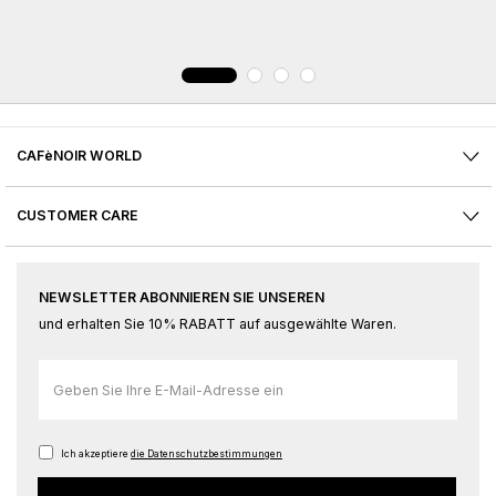
CAFèNOIR WORLD
CUSTOMER CARE
NEWSLETTER ABONNIEREN SIE UNSEREN
und erhalten Sie 10% RABATT auf ausgewählte Waren.
Melden
Sie
sich
für
Ich akzeptiere
die Datenschutzbestimmungen
unseren