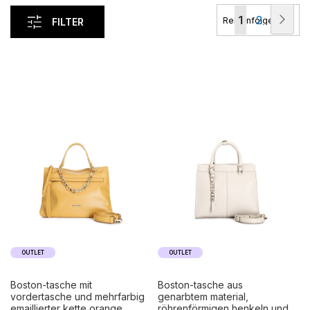
Seite
Seit
Wei
Sie
Seite
1
2
FILTER
lesen
gerade
die
Seite
OUTLET
OUTLET
boston-tasche mit
boston-tasche aus
vordertasche und mehrfarbig
genarbtem material,
emaillierter kette orange
röhrenförmigen henkeln und