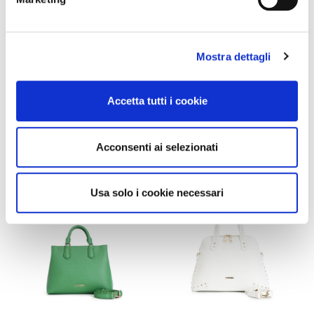
umhängetasche aus
koffertasche aus material mit
gewebtem und
saffiano-effekt hot pink
nietenbesetztem stoff natural
Mostra dettagli
105,00 €
-40%
109,00 €
-40%
63,00 €
65,40 €
Accetta tutti i cookie
Acconsenti ai selezionati
Usa solo i cookie necessari