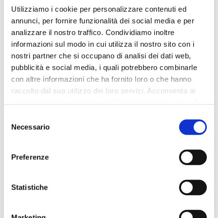
Utilizziamo i cookie per personalizzare contenuti ed
handgefertigter koffer sand
koffertasche mit geflecht
annunci, per fornire funzionalità dei social media e per
cream
analizzare il nostro traffico. Condividiamo inoltre
95,00 €
-40%
109,00 €
-40%
informazioni sul modo in cui utilizza il nostro sito con i
57,00 €
65,40 €
nostri partner che si occupano di analisi dei dati web,
pubblicità e social media, i quali potrebbero combinarle
con altre informazioni che ha fornito loro o che hanno
raccolto dal suo utilizzo dei loro servizi. Acconsenta ai
nostri cookie se continua ad utilizzare il nostro sito web.
Selezione
Necessario
del
consenso
Preferenze
Statistiche
OUTLET
OUTLET
Marketing