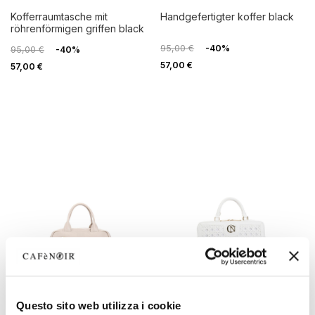
kofferraumtasche mit
handgefertigter koffer black
röhrenförmigen griffen black
95,00 €
-40%
95,00 €
-40%
57,00 €
57,00 €
Questo sito web utilizza i cookie
OUTLET
OUTLET