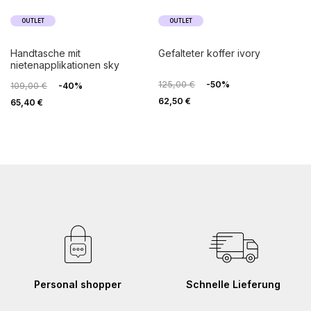
OUTLET
OUTLET
handtasche mit
gefalteter koffer ivory
nietenapplikationen sky
125,00 €
-50%
109,00 €
-40%
62,50 €
65,40 €
Personal shopper
Schnelle Lieferung