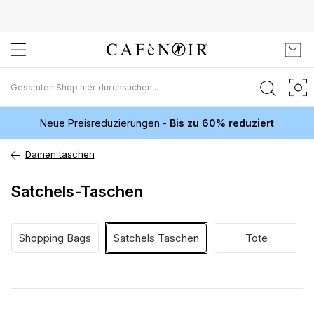
Zum
Mein
Inhalt
springen
Neue Preisreduzierungen -
Bis zu 60% reduziert
Damen taschen
Satchels-Taschen
Shopping Bags
Satchels Taschen
Tote