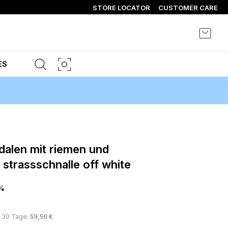
STORE LOCATOR
CUSTOMER CARE
Mein 
ES
 strassschnalle off white
%
s 30 Tage:
59,50 €