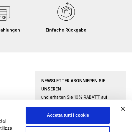
Zahlungen
Einfache Rückgabe
NEWSLETTER ABONNIEREN SIE
UNSEREN
und erhalten Sie 10% RABATT auf
ausgewählte Waren.
Accetta tutti i cookie
Melden
ial
tilizza
Sie