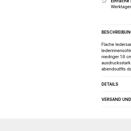
Einfache
Werktagen
BESCHREIBUN
Flache ledersa
lederinnensohle
niedriger 1.6 
ausdrucksstark
abendoutfits d
DETAILS
VERSAND UND