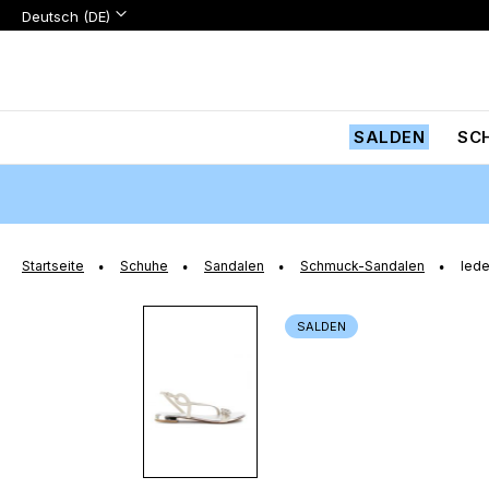
Sprache:
Sprache
Deutsch (DE)
Zum
Inhalt
springen
SALDEN
SC
Startseite
Schuhe
Sandalen
Schmuck-Sandalen
lede
Zum
SALDEN
Ende
der
Bildgalerie
springen