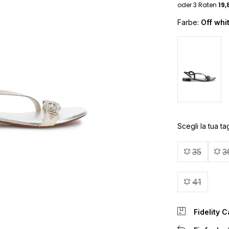
Farbe:
Off whi
Scegli la tua tag
35
3
41
Fidelity C