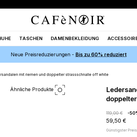
HUHE
TASCHEN
DAMENBEKLEIDUNG
ACCESSOIR
Neue Preisreduzierungen -
Bis zu 60% reduziert
rsandalen mit riemen und doppelter strassschnalle off white
ledersandalen mit riemen und
Ähnliche Produkte
doppelter
119,00 €
-50
59,50 €
Günstigster Prei