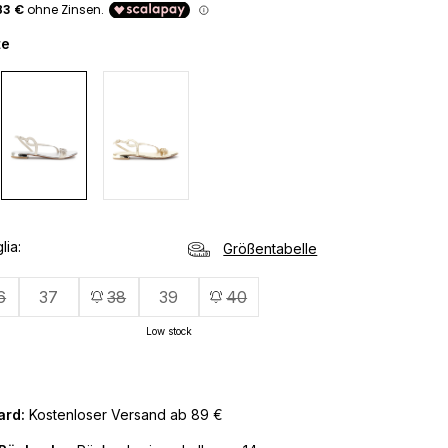
te
lia
Größentabelle
6
37
38
39
40
Low stock
ard:
Kostenloser Versand ab 89 €