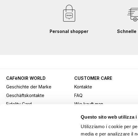
Personal shopper
Schnelle 
CAFèNOIR WORLD
CUSTOMER CARE
Geschichte der Marke
Kontakte
Geschäftskontakte
FAQ
Fidelity Card
Wie kauft man
Gift card
Kaufmethode
Questo sito web utilizza i
Youtube Channel
Versand
Utilizziamo i cookie per pe
Werbematerial herunterladen
Rücksendungen und
media e per analizzare il n