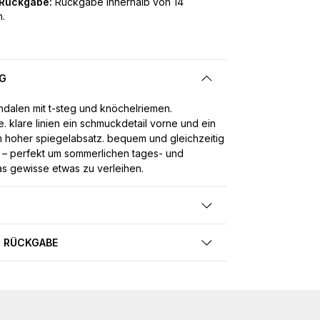
 Rückgabe:
Rückgabe innerhalb von 14
.
G
ndalen mit t-steg und knöchelriemen.
. klare linien ein schmuckdetail vorne und ein
cm hoher spiegelabsatz. bequem und gleichzeitig
 – perfekt um sommerlichen tages- und
as gewisse etwas zu verleihen.
 RÜCKGABE