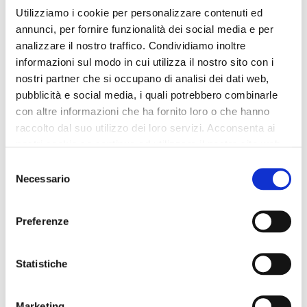
anthracite
silver
Utilizziamo i cookie per personalizzare contenuti ed
annunci, per fornire funzionalità dei social media e per
105,00 €
-50%
105,00 €
-50%
analizzare il nostro traffico. Condividiamo inoltre
52,50 €
52,50 €
informazioni sul modo in cui utilizza il nostro sito con i
nostri partner che si occupano di analisi dei dati web,
pubblicità e social media, i quali potrebbero combinarle
con altre informazioni che ha fornito loro o che hanno
raccolto dal suo utilizzo dei loro servizi. Acconsenta ai
nostri cookie se continua ad utilizzare il nostro sito web.
Selezione
Necessario
del
consenso
Preferenze
Statistiche
SALDEN
SALDEN
Marketing