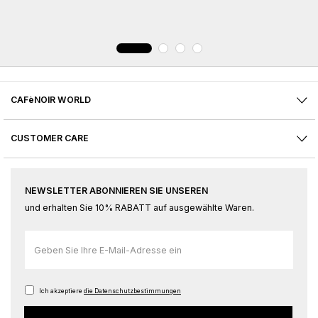
CAFèNOIR WORLD
CUSTOMER CARE
NEWSLETTER ABONNIEREN SIE UNSEREN
und erhalten Sie 10% RABATT auf ausgewählte Waren.
Melden
Sie
sich
für
Ich akzeptiere
die Datenschutzbestimmungen
unseren