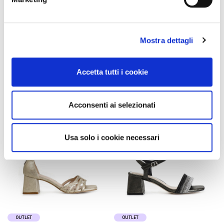
asymmetrische sandalen mit
sandalen aus nappaleder mit
laminierter lederoptik und
goldenen accessoires black
strasssteinen gold
105,00 €
-40%
89,00 €
-40%
63,00 €
Mostra dettagli
53,40 €
Accetta tutti i cookie
Acconsenti ai selezionati
Usa solo i cookie necessari
OUTLET
OUTLET