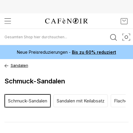
Zum
Mein
Inhalt
springen
Neue Preisreduzierungen -
Bis zu 60% reduziert
Sandalen
Schmuck-Sandalen
Schmuck-Sandalen
Sandalen mit Keilabsatz
Flache S