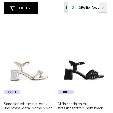
Seite
Seit
Wei
Sie
Seite
Seite
Seite
Seite
1
2
3
4
5
FILTER
lesen
gerade
die
Seite
OUTLET
OUTLET
sandalen mit laminat-effekt
gilda sandalen mit
und strass-detail vorne silver
strassbesetztem netz black