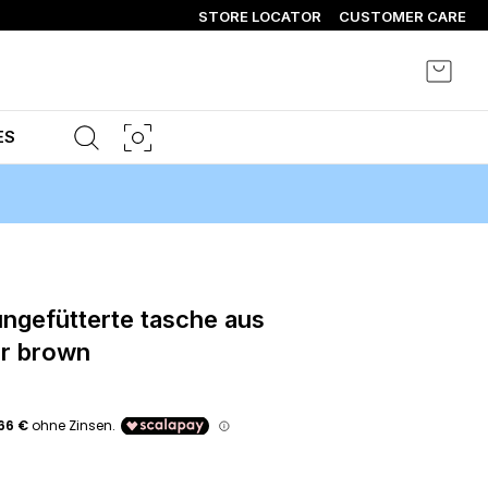
STORE LOCATOR
CUSTOMER CARE
Mein 
ES
er brown