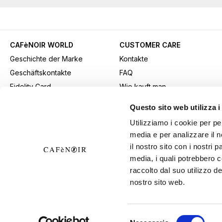
CAFèNOIR WORLD
CUSTOMER CARE
Geschichte der Marke
Kontakte
Geschäftskontakte
FAQ
Fidelity Card
Wie kauft man
Gift card
Kaufmethode
Questo sito web utilizza i
Youtube Channel
Versand
Utilizziamo i cookie per pe
Werbematerial herunterladen
Rücksendungen und
media e per analizzare il n
B2b-Bereich
Widerrufe
il nostro sito con i nostri 
Allgemeine
media, i quali potrebbero 
Verkaufsbedingungen
raccolto dal suo utilizzo de
nostro sito web.
Widerrufsrecht ausüben
Selezione