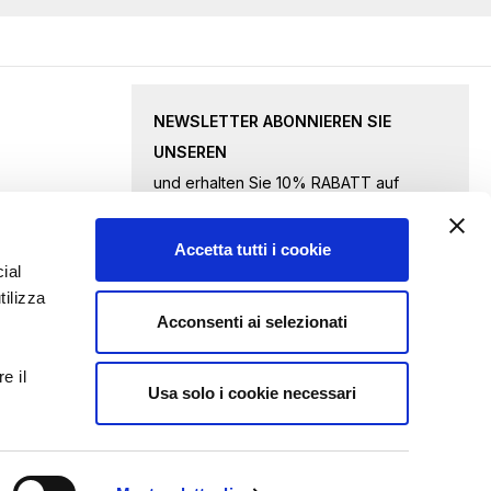
NEWSLETTER ABONNIEREN SIE
UNSEREN
und erhalten Sie 10% RABATT auf
ausgewählte Waren.
Accetta tutti i cookie
Melden
ial
tilizza
Sie
Acconsenti ai selezionati
sich
Ich akzeptiere
die Datenschutzbestimmungen
für
e il
unseren
Usa solo i cookie necessari
ANFRAGE ABSENDEN
Newsletter
an: