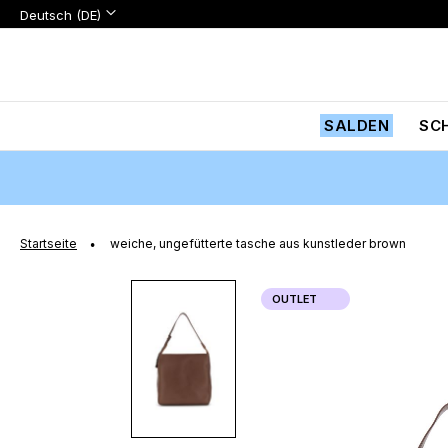
Sprache:
Sprache
Deutsch (DE)
Zum
Inhalt
springen
SALDEN
SC
Startseite
weiche, ungefütterte tasche aus kunstleder brown
Zum
OUTLET
Ende
der
Bildgalerie
springen