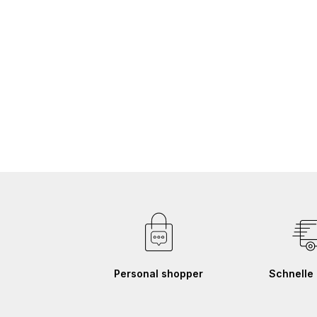
Zum
Anfang
der
Bildgalerie
springen
Personal shopper
Schnelle 