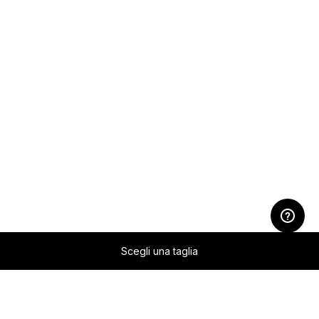
Scegli una taglia
Zum