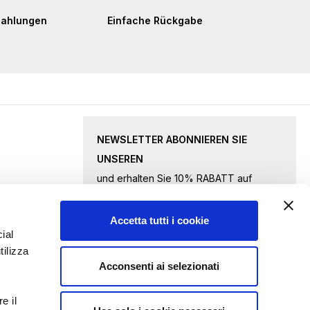
Zahlungen
Einfache Rückgabe
NEWSLETTER ABONNIEREN SIE
UNSEREN
und erhalten Sie 10% RABATT auf
ausgewählte Waren.
Accetta tutti i cookie
Melden
ial
tilizza
Sie
Acconsenti ai selezionati
sich
Ich akzeptiere
die Datenschutzbestimmungen
für
e il
unseren