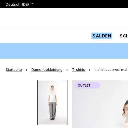
Sprache:
Sprache
Deutsch (DE)
Zum
Inhalt
springen
SALDEN
SC
Startseite
Damenbekleidung
T-shirts
t-shirt aus zwei mat
Zum
OUTLET
Ende
der
Bildgalerie
springen