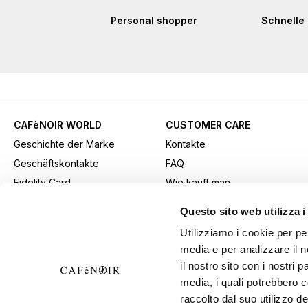
Personal shopper
Schnelle 
CAFèNOIR WORLD
CUSTOMER CARE
Geschichte der Marke
Kontakte
Geschäftskontakte
FAQ
Fidelity Card
Wie kauft man
Gift card
Kaufmethode
Questo sito web utilizza i
Youtube Channel
Versand
Utilizziamo i cookie per pe
Werbematerial herunterladen
Rücksendungen und
media e per analizzare il n
B2b-Bereich
Widerrufe
il nostro sito con i nostri 
Allgemeine
media, i quali potrebbero 
Verkaufsbedingungen
raccolto dal suo utilizzo de