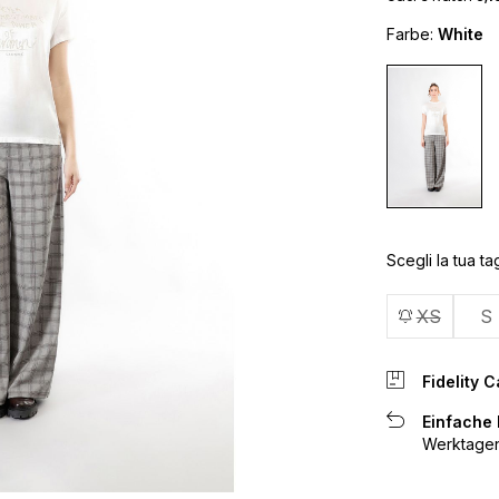
Farbe:
White
Scegli la tua tag
XS
S
Fidelity C
Einfache
Werktagen