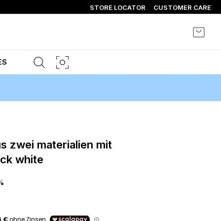
STORE LOCATOR
CUSTOMER CARE
Mein 
ES
uck white
%