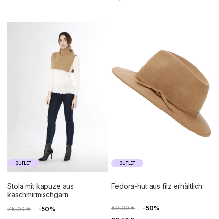
OUTLET
OUTLET
stola mit kapuze aus
fedora-hut aus filz erhältlich
kaschmirmischgarn
59,00 €
-50%
75,00 €
-50%