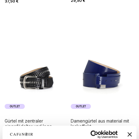
29,50 €
37,50 €
OUTLET
OUTLET
gürtel mit zentraler
damengürtel aus material mit
eingefädelter und logo-
lackeffekt
metallplakette
49,00 €
-50%