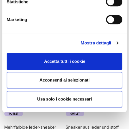
an den enden
Statistiche
159,00 €
-50%
59,00 €
-50%
79,50 €
29,50 €
Marketing
Mostra dettagli
Accetta tutti i cookie
Acconsenti ai selezionati
Usa solo i cookie necessari
OUTLET
OUTLET
mehrfarbige leder-sneaker
sneaker aus leder und stoff,