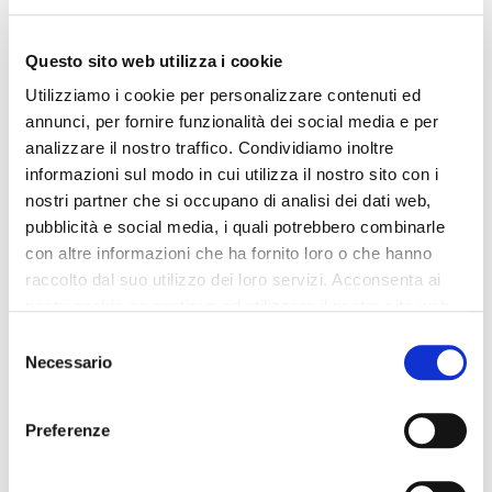
79,00 €
-50%
24,50 €
39,50 €
Questo sito web utilizza i cookie
Utilizziamo i cookie per personalizzare contenuti ed
annunci, per fornire funzionalità dei social media e per
analizzare il nostro traffico. Condividiamo inoltre
informazioni sul modo in cui utilizza il nostro sito con i
nostri partner che si occupano di analisi dei dati web,
pubblicità e social media, i quali potrebbero combinarle
con altre informazioni che ha fornito loro o che hanno
raccolto dal suo utilizzo dei loro servizi. Acconsenta ai
nostri cookie se continua ad utilizzare il nostro sito web.
Selezione
Necessario
del
consenso
OUTLET
OUTLET
Preferenze
dünner damengürtel aus
mehrfarbige leder-sneaker
mikrofaser mit zwei troddeln
mit laufsohle multicolor