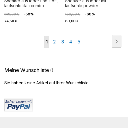
sneaker aus leder und stoff,
sneaker aus leder mit
laufsohle lilac combo
laufsohle powder
149,00 €
-50%
159,00 €
-60%
74,50 €
63,60 €
Seite
Seit
Wei
Sie
Seite
Seite
Seite
Seite
1
2
3
4
5
lesen
gerade
Meine Wunschliste
die
Sie haben keine Artikel auf Ihrer Wunschliste.
Seite