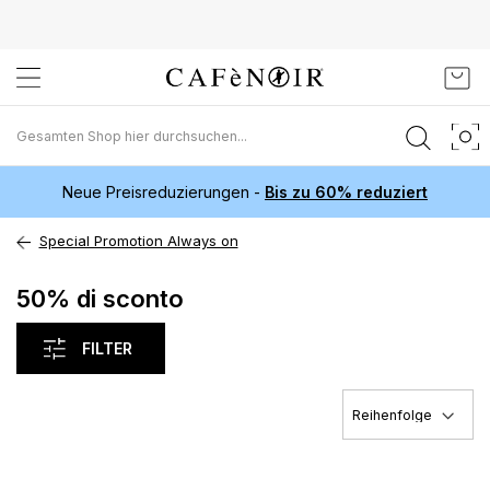
Zum
Mein
Inhalt
springen
Neue Preisreduzierungen -
Bis zu 60% reduziert
Special Promotion Always on
50% di sconto
FILTER