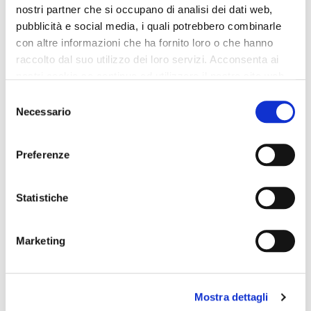
damenstiefelette aus
damenstiefelette aus
nostri partner che si occupano di analisi dei dati web,
lederimitat mit
gebürstetem lederimitat
pubblicità e social media, i quali potrebbero combinarle
strassschnürsenkeln black
black
con altre informazioni che ha fornito loro o che hanno
115,00 €
115,00 €
raccolto dal suo utilizzo dei loro servizi. Acconsenta ai
nostri cookie se continua ad utilizzare il nostro sito web.
Selezione
Necessario
del
consenso
Preferenze
Statistiche
Marketing
OUTLET
OUTLET
Mostra dettagli