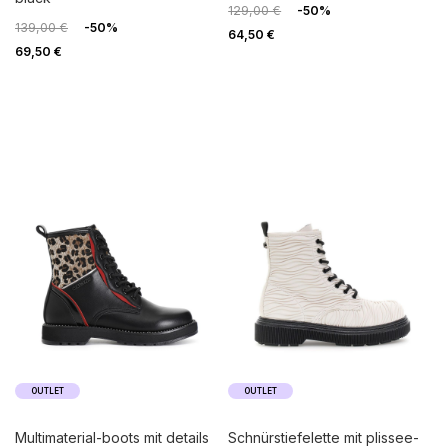
129,00 €
-50%
139,00 €
-50%
64,50 €
69,50 €
OUTLET
OUTLET
multimaterial-boots mit details
schnürstiefelette mit plissee-