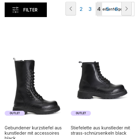
Seite
Seite
Zurück
Seit
Wei
Seite
Seite
Sie
Seite
Seite
2
3
4
5
6
FILTER
lesen
gerade
die
Seite
OUTLET
OUTLET
gebundener kurzstiefel aus
stiefelette aus kunstleder mit
kunstleder mit accessoires
strass-schnürsenkeln black
black