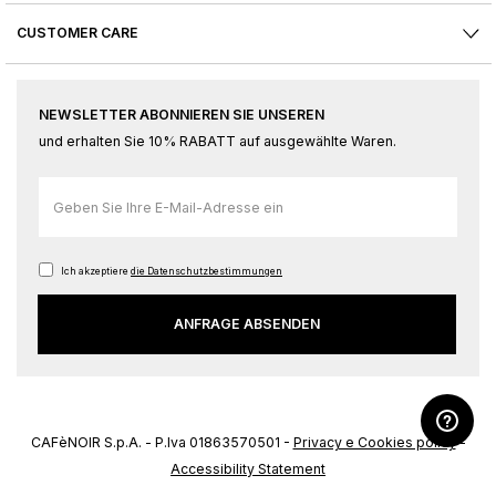
CUSTOMER CARE
NEWSLETTER ABONNIEREN SIE UNSEREN
und erhalten Sie 10% RABATT auf ausgewählte Waren.
Melden
Sie
sich
für
Ich akzeptiere
die Datenschutzbestimmungen
unseren
ANFRAGE ABSENDEN
Newsletter
an:
CAFèNOIR S.p.A. - P.Iva 01863570501 -
Privacy e Cookies policy
-
Accessibility Statement