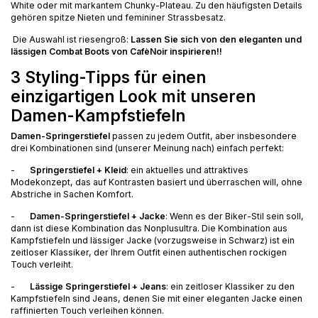
White oder mit markantem Chunky-Plateau. Zu den häufigsten Details
gehören spitze Nieten und femininer Strassbesatz.
Die Auswahl ist riesengroß:
Lassen Sie sich von den eleganten und
lässigen Combat Boots von CafèNoir inspirieren!!
3 Styling-Tipps für einen
einzigartigen Look mit unseren
Damen-Kampfstiefeln
Damen-Springerstiefel
passen zu jedem Outfit, aber insbesondere
drei Kombinationen sind (unserer Meinung nach) einfach perfekt:
-
Springerstiefel +
Kleid
: ein aktuelles und attraktives
Modekonzept, das auf Kontrasten basiert und überraschen will, ohne
Abstriche in Sachen Komfort.
-
Damen-Springerstiefel +
Jacke
: Wenn es der Biker-Stil sein soll,
dann ist diese Kombination das Nonplusultra. Die Kombination aus
Kampfstiefeln und lässiger Jacke (vorzugsweise in Schwarz) ist ein
zeitloser Klassiker, der Ihrem Outfit einen authentischen rockigen
Touch verleiht.
-
Lässige Springerstiefel +
Jeans
: ein zeitloser Klassiker zu den
Kampfstiefeln sind Jeans, denen Sie mit einer eleganten Jacke einen
raffinierten Touch verleihen können.