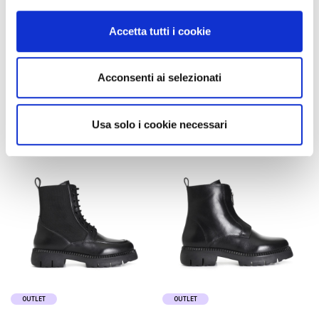
damenstiefelette aus
schnürstiefeletten aus leder
lederimitat black
black
Accetta tutti i cookie
105,00 €
185,00 €
-50%
92,50 €
Acconsenti ai selezionati
Usa solo i cookie necessari
OUTLET
OUTLET