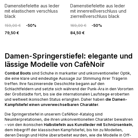
damenstiefelette aus leder
damenstiefelette aus leder
mit elastischem verschluss
mit innenreißverschluss und
black
zierreißverschluss black
159,00 €
-50%
169,00 €
-50%
79,50 €
84,50 €
Damen-Springerstiefel: elegante und
lässige Modelle von CafèNoir
Combat Boots
sind Schuhe in markanter und unkonventioneller Optik,
die eine klare und eindeutige Aussage zur Stimmung ihrer Trägerin
treffen. Ihre faszinierende Geschichte begann auf den
Schlachtfeldern und setzte sich während der Punk-Ära in den Vororten
der Großstädte fort, bis sie die internationalen Laufstege eroberten
und weltweit ikonischen Status erlangten. Daher haben
die Damen-
Kampfstiefel einen unverwechselbaren Charakter
.
Die Springerstiefel in unserem CafèNoir-Katalog sind
Neuinterpretationen, die ihren unkonventionellen Charakter bewahren
– von den ikonischen
Halbstiefeln aus Kunstleder mit Schnürsenkeln
,
dem Inbegriff der klassischen Kampfstiefel, bis hin zu Modellen,
deren Design und Höhe überarbeitet wurden, wie die Modelle in Off-