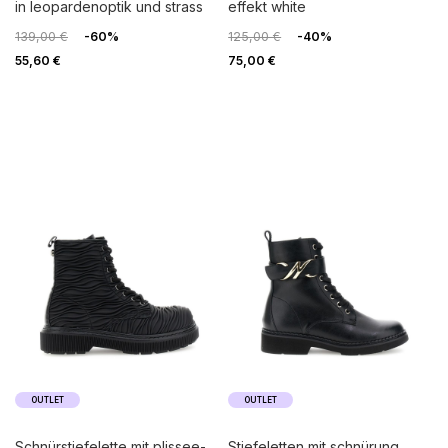
in leopardenoptik und strass
effekt white
139,00 €
-60%
125,00 €
-40%
55,60 €
75,00 €
OUTLET
OUTLET
schnürstiefelette mit plissee-
stiefeletten mit schnürung