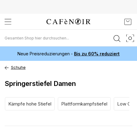
Zum
Mein
Inhalt
springen
Neue Preisreduzierungen -
Bis zu 60% reduziert
Schuhe
Springerstiefel Damen
Kämpfe hohe Stiefel
Plattformkampfstiefel
Low Comb