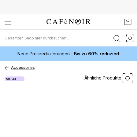
Zum
Mein
Inhalt
springen
Neue Preisreduzierungen -
Bis zu 60% reduziert
Accessoires
Zum
Ähnliche Produkte
OUTLET
Ende
der
Bildgalerie
springen