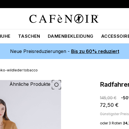
HUHE
TASCHEN
DAMENBEKLEIDUNG
ACCESSOIR
Neue Preisreduzierungen -
Bis zu 60% reduziert
 öko-wildleder tobacco
radfahre
Ähnliche Produkte
145,00 €
-5
72,50 €
Günstigster Prei