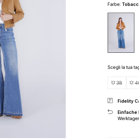
Farbe:
Tobacc
Scegli la tua tag
38
4
Fidelity C
Einfache
Werktagen