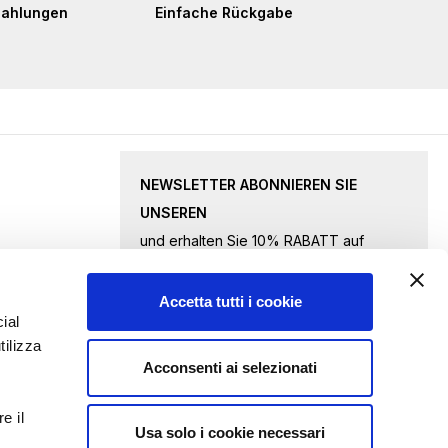
Zahlungen
Einfache Rückgabe
NEWSLETTER ABONNIEREN SIE
UNSEREN
und erhalten Sie 10% RABATT auf
ausgewählte Waren.
Accetta tutti i cookie
Melden
ial
tilizza
Sie
Acconsenti ai selezionati
sich
Ich akzeptiere
die Datenschutzbestimmungen
für
e il
unseren
Usa solo i cookie necessari
ANFRAGE ABSENDEN