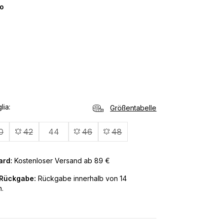
o
lia
Größentabelle
0
42
44
46
48
ard:
Kostenloser Versand ab 89 €
 Rückgabe:
Rückgabe innerhalb von 14
.