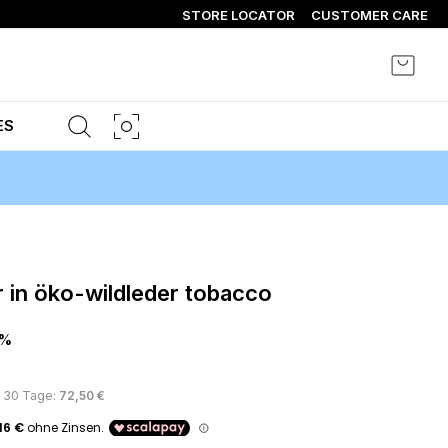
STORE LOCATOR
CUSTOMER CARE
Mein 
ES
r in öko-wildleder tobacco
0%
s 30 Tage:
72,50 €