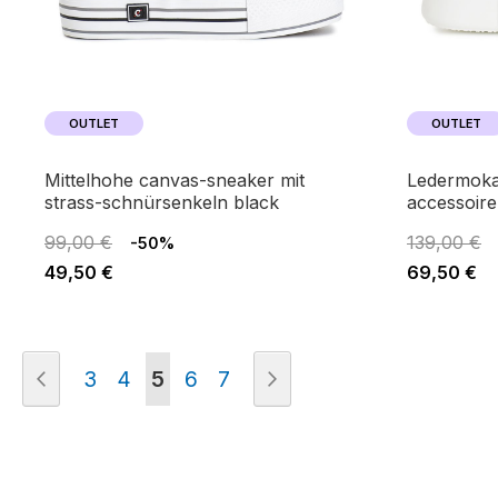
OUTLET
OUTLET
mittelhohe canvas-sneaker mit
ledermokassin mit emailliertem
strass-schnürsenkeln black
accessoire
99,00 €
139,00 €
-50%
49,50 €
69,50 €
Seite
Seite
Zurück
Seite
Seite
Sie lesen gerade die Seite
Seite
Seite
Seite
Weiter
3
4
5
6
7