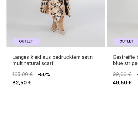
OUTLET
OUTLET
langes kleid aus bedrucktem satin
gestreifte bluse mit schärpe light
multinatural scarf
blue stripe
165,00 €
99,00 €
-50%
82,50 €
49,50 €