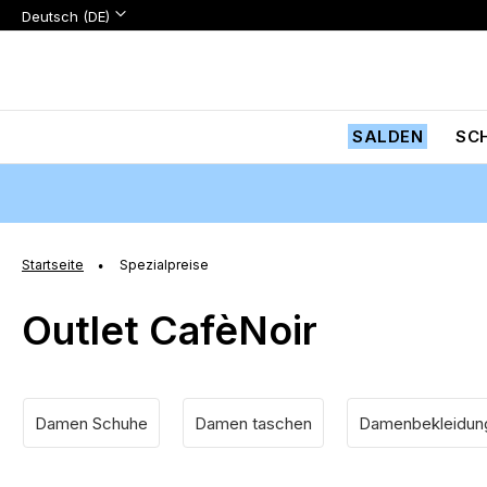
Sprache:
Sprache
Deutsch (DE)
Zum
Inhalt
springen
SALDEN
SC
Startseite
Spezialpreise
Outlet CafèNoir
Damen Schuhe
Damen taschen
Damenbekleidun