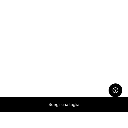
Scegli una taglia
Zum