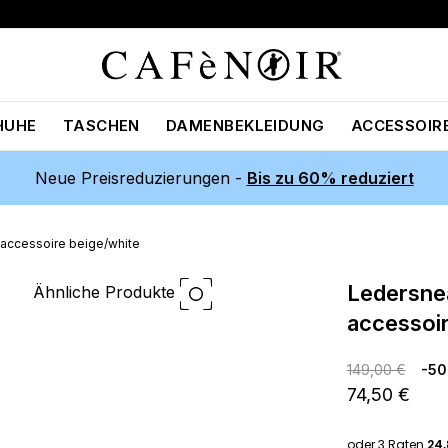
HUHE
TASCHEN
DAMENBEKLEIDUNG
ACCESSOIR
Neue Preisreduzierungen -
Bis zu 60% reduziert
 accessoire beige/white
ledersneaker mit emailliertem
Ähnliche Produkte
accessoir
149,00 €
-5
74,50 €