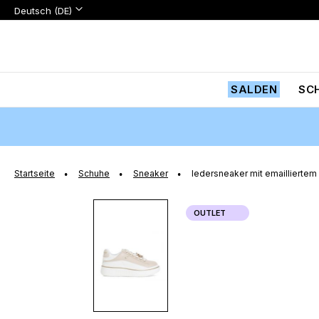
Sprache:
Sprache
Deutsch (DE)
Zum
Inhalt
springen
SALDEN
SC
Startseite
Schuhe
Sneaker
ledersneaker mit emailliertem
Zum
OUTLET
Ende
der
Bildgalerie
springen