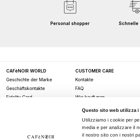
Personal shopper
Schnelle 
CAFèNOIR WORLD
CUSTOMER CARE
Geschichte der Marke
Kontakte
Geschäftskontakte
FAQ
Fidelity Card
Wie kauft man
Gift card
Kaufmethode
Questo sito web utilizza i
Youtube Channel
Versand
Utilizziamo i cookie per pe
Werbematerial herunterladen
Rücksendungen und
media e per analizzare il n
B2b-Bereich
Widerrufe
il nostro sito con i nostri 