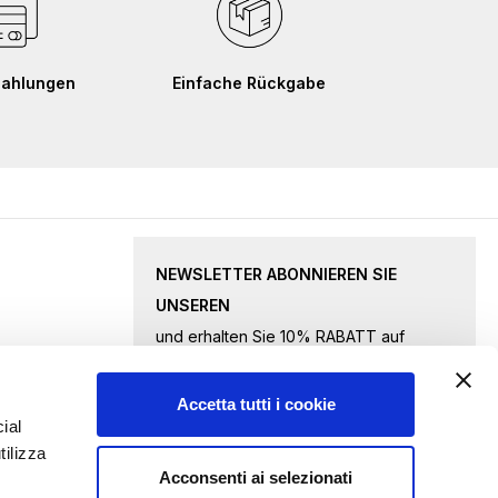
Zahlungen
Einfache Rückgabe
NEWSLETTER ABONNIEREN SIE
UNSEREN
und erhalten Sie 10% RABATT auf
ausgewählte Waren.
Accetta tutti i cookie
Melden
ial
tilizza
Sie
Acconsenti ai selezionati
sich