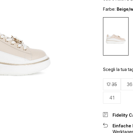
Farbe:
Beige/w
Scegli la tua tag
35
36
41
Fidelity C
Einfache
Werktagen