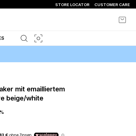
STORE LOCATOR
CUSTOMER CARE
Mein 
ES
e beige/white
0%