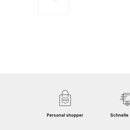
Zum
Anfang
der
Bildgalerie
springen
Personal shopper
Schnelle 