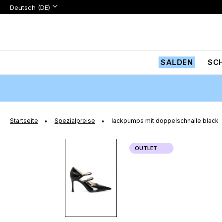
Sprache:
Sprache
Deutsch (DE)
Zum
Inhalt
springen
SALDEN
SC
Startseite
Spezialpreise
lackpumps mit doppelschnalle black
Zum
OUTLET
Ende
der
Bildgalerie
springen