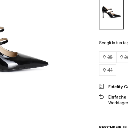
Scegli la tua tag
35
3
41
Fidelity C
Einfache
Werktagen
BESCHREIBUN