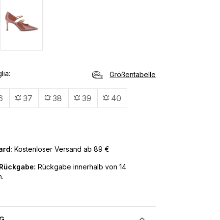
lia
Größentabelle
6
37
38
39
40
ard:
Kostenloser Versand ab 89 €
 Rückgabe:
Rückgabe innerhalb von 14
.
G