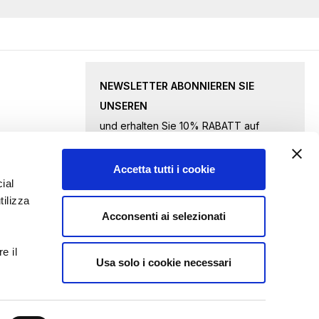
NEWSLETTER ABONNIEREN SIE
UNSEREN
und erhalten Sie 10% RABATT auf
ausgewählte Waren.
Accetta tutti i cookie
Melden
ial
tilizza
Sie
Acconsenti ai selezionati
sich
Ich akzeptiere
die Datenschutzbestimmungen
für
e il
unseren
Usa solo i cookie necessari
ANFRAGE ABSENDEN
Newsletter
an: