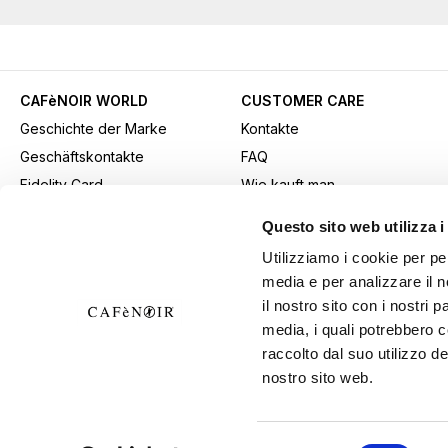
CAFèNOIR WORLD
CUSTOMER CARE
Geschichte der Marke
Kontakte
Geschäftskontakte
FAQ
Fidelity Card
Wie kauft man
Gift card
Kaufmethode
Questo sito web utilizza i
Youtube Channel
Versand
Utilizziamo i cookie per pe
Werbematerial herunterladen
Rücksendungen und
media e per analizzare il n
B2b-Bereich
Widerrufe
il nostro sito con i nostri 
Allgemeine
media, i quali potrebbero 
Verkaufsbedingungen
raccolto dal suo utilizzo de
nostro sito web.
Widerrufsrecht ausüben
Selezione