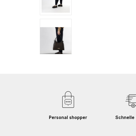
Zum
Anfang
der
Bildgalerie
springen
Personal shopper
Schnelle 