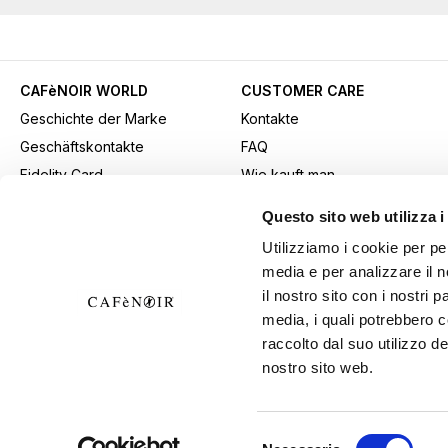
CAFèNOIR WORLD
CUSTOMER CARE
Geschichte der Marke
Kontakte
Geschäftskontakte
FAQ
Fidelity Card
Wie kauft man
Gift card
Kaufmethode
Questo sito web utilizza i
Youtube Channel
Versand
Utilizziamo i cookie per pe
Werbematerial herunterladen
Rücksendungen und
media e per analizzare il n
B2b-Bereich
Widerrufe
il nostro sito con i nostri 
Allgemeine
media, i quali potrebbero 
Verkaufsbedingungen
raccolto dal suo utilizzo de
nostro sito web.
Widerrufsrecht ausüben
Selezione