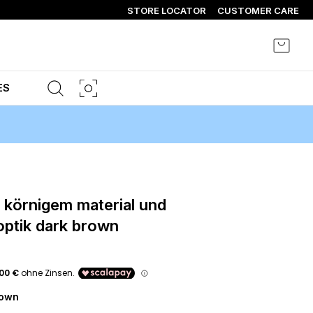
STORE LOCATOR
CUSTOMER CARE
Mein 
ES
optik dark brown
rown