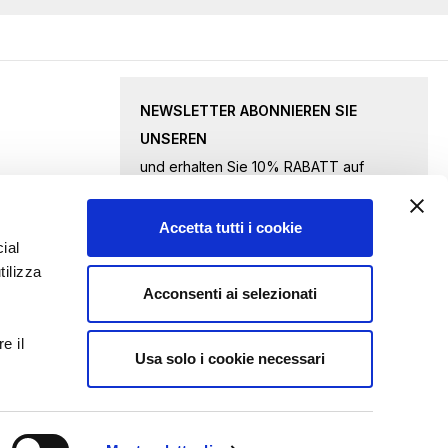
NEWSLETTER ABONNIEREN SIE
UNSEREN
und erhalten Sie 10% RABATT auf
ausgewählte Waren.
Accetta tutti i cookie
Melden
ial
tilizza
Sie
Acconsenti ai selezionati
sich
Ich akzeptiere
die Datenschutzbestimmungen
für
e il
unseren
Usa solo i cookie necessari
ANFRAGE ABSENDEN
Newsletter
an: