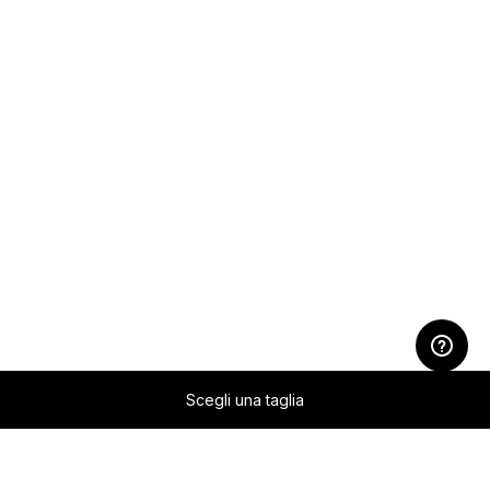
Scegli una taglia
Zum