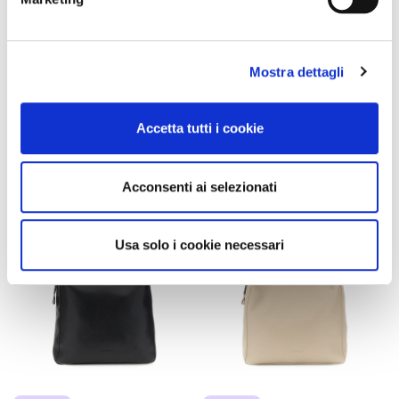
minitasche aus samt mit
ungefütterte weiche tasche
details aus kunstleder
mit kunstlederklappe black
black/mink
89,00 €
-40%
Mostra dettagli
95,00 €
-40%
53,40 €
57,00 €
Accetta tutti i cookie
Acconsenti ai selezionati
Usa solo i cookie necessari