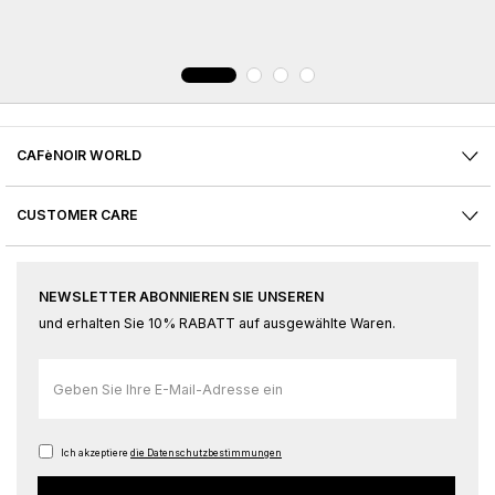
CAFèNOIR WORLD
CUSTOMER CARE
NEWSLETTER ABONNIEREN SIE UNSEREN
und erhalten Sie 10% RABATT auf ausgewählte Waren.
Melden
Sie
sich
für
Ich akzeptiere
die Datenschutzbestimmungen
unseren