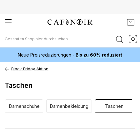
Zum
Mein
Inhalt
springen
Neue Preisreduzierungen -
Bis zu 60% reduziert
Black Friday Aktion
Taschen
Damenschuhe
Damenbekleidung
Taschen