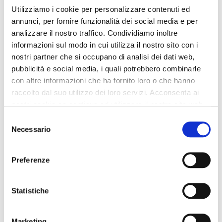
minibag mit metallschriftzug
minibag mit metallschriftzug
Utilizziamo i cookie per personalizzare contenuti ed
red
black
annunci, per fornire funzionalità dei social media e per
69,00 €
-40%
69,00 €
-40%
analizzare il nostro traffico. Condividiamo inoltre
41,40 €
41,40 €
informazioni sul modo in cui utilizza il nostro sito con i
nostri partner che si occupano di analisi dei dati web,
pubblicità e social media, i quali potrebbero combinarle
con altre informazioni che ha fornito loro o che hanno
raccolto dal suo utilizzo dei loro servizi. Acconsenta ai
nostri cookie se continua ad utilizzare il nostro sito web.
Selezione
Necessario
del
consenso
Preferenze
Statistiche
OUTLET
OUTLET
Marketing