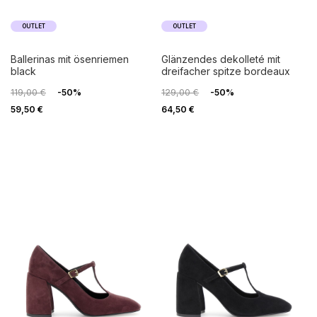
OUTLET
OUTLET
ballerinas mit ösenriemen
glänzendes dekolleté mit
black
dreifacher spitze bordeaux
119,00 €
-50%
129,00 €
-50%
59,50 €
64,50 €