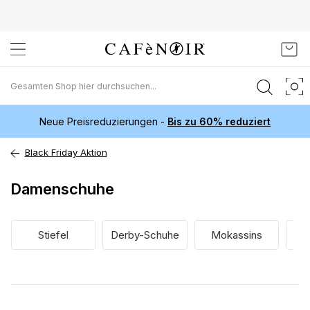
Zum
Mein
Inhalt
springen
Neue Preisreduzierungen -
Bis zu 60% reduziert
Black Friday Aktion
Damenschuhe
Stiefel
Derby-Schuhe
Mokassins