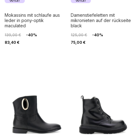
OUTLET
OUTLET
mokassins mit schlaufe aus
damenstiefeletten mit
leder in pony-optik
mikronieten auf der rückseite
maculated
black
139,00 €
-40%
125,00 €
-40%
83,40 €
75,00 €