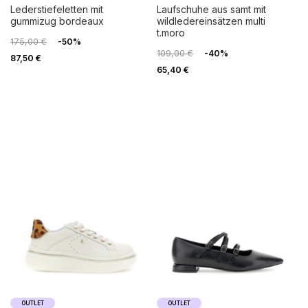
lederstiefeletten mit
laufschuhe aus samt mit
gummizug bordeaux
wildledereinsätzen multi
t.moro
175,00 €
-50%
109,00 €
-40%
87,50 €
65,40 €
OUTLET
OUTLET