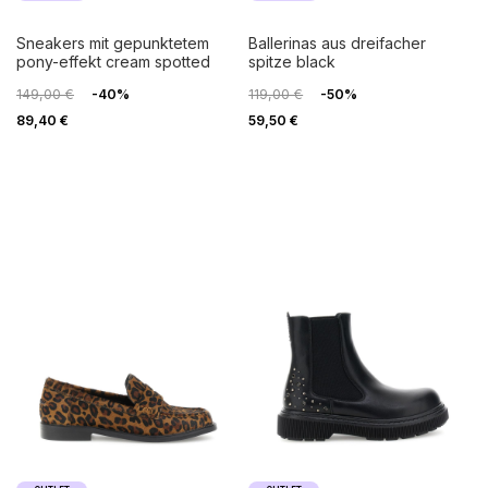
sneakers mit gepunktetem
ballerinas aus dreifacher
pony-effekt cream spotted
spitze black
149,00 €
-40%
119,00 €
-50%
89,40 €
59,50 €