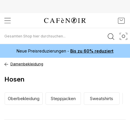
Zum
Mein
Inhalt
springen
Neue Preisreduzierungen -
Bis zu 60% reduziert
Damenbekleidung
Hosen
Oberbekleidung
Steppjacken
Sweatshirts