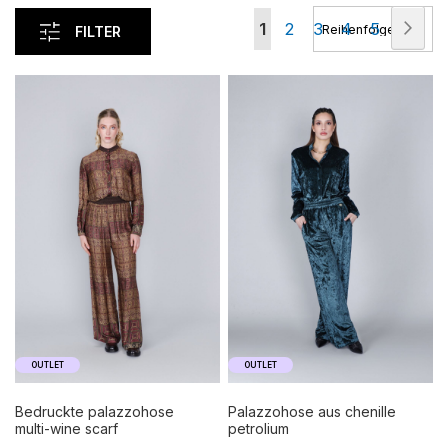
Seite
Seit
Wei
Sie
Seite
Seite
Seite
Seite
1
2
3
4
5
FILTER
lesen
gerade
die
Seite
OUTLET
OUTLET
bedruckte palazzohose
palazzohose aus chenille
multi-wine scarf
petrolium