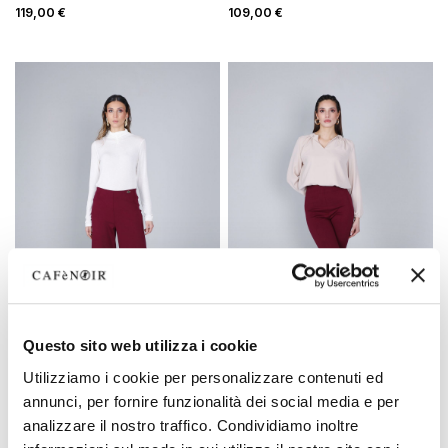
119,00 €
109,00 €
Questo sito web utilizza i cookie
OUTLET
OUTLET
Utilizziamo i cookie per personalizzare contenuti ed
weite hose aus
high-waist-skinny-hose aus
annunci, per fornire funzionalità dei social media e per
stretchgewebe burgundy
stretch-stoff burgundy
analizzare il nostro traffico. Condividiamo inoltre
99,00 €
95,00 €