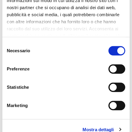
informazioni sul modo in cui utilizza il nostro sito con i
nostri partner che si occupano di analisi dei dati web,
pubblicità e social media, i quali potrebbero combinarle
con altre informazioni che ha fornito loro o che hanno
raccolto dal suo utilizzo dei loro servizi. Acconsenta ai
nostri cookie se continua ad utilizzare il nostro sito web.
Selezione
Necessario
del
consenso
Preferenze
Statistiche
OUTLET
OUTLET
Marketing
palazzohose aus
stückgefärbte tencel-hose
stretchgewebe anthracite
mit weitem bein burgundy
119,00 €
109,00 €
Mostra dettagli