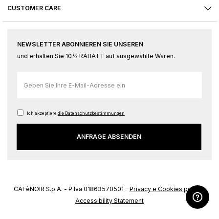
CUSTOMER CARE
NEWSLETTER ABONNIEREN SIE UNSEREN
und erhalten Sie 10% RABATT auf ausgewählte Waren.
Melden
Sie
sich
für
Ich akzeptiere
die Datenschutzbestimmungen
unseren
ANFRAGE ABSENDEN
Newsletter
an:
CAFèNOIR S.p.A. - P.Iva 01863570501 -
Privacy e Cookies policy
-
Accessibility Statement