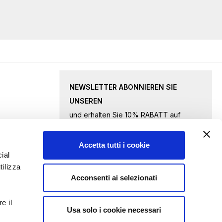
NEWSLETTER ABONNIEREN SIE
UNSEREN
und erhalten Sie 10% RABATT auf
ausgewählte Waren.
Accetta tutti i cookie
Melden
ial
tilizza
Sie
Acconsenti ai selezionati
sich
Ich akzeptiere
die Datenschutzbestimmungen
für
e il
unseren
Usa solo i cookie necessari
ANFRAGE ABSENDEN
Newsletter