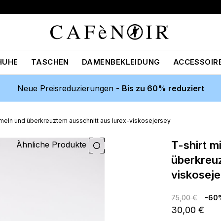
HUHE
TASCHEN
DAMENBEKLEIDUNG
ACCESSOIR
Neue Preisreduzierungen -
Bis zu 60% reduziert
Ärmeln und überkreuztem ausschnitt aus lurex-viskosejersey
t-shirt mit langen Ärmeln und
Ähnliche Produkte
überkreuz
viskosej
75,00 €
-60
30,00 €