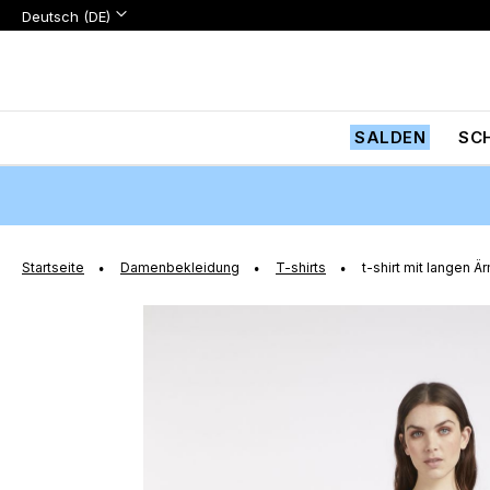
Sprache:
Sprache
Deutsch (DE)
Zum
Inhalt
springen
SALDEN
SC
Startseite
Damenbekleidung
T-shirts
t-shirt mit langen 
Zum
Ende
der
Bildgalerie
springen