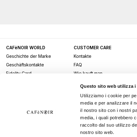
CAFèNOIR WORLD
CUSTOMER CARE
Geschichte der Marke
Kontakte
Geschäftskontakte
FAQ
Fidelity Card
Wie kauft man
Gift card
Kaufmethode
Questo sito web utilizza i
Youtube Channel
Versand
Utilizziamo i cookie per pe
Werbematerial herunterladen
Rücksendungen und
media e per analizzare il n
B2b-Bereich
Widerrufe
il nostro sito con i nostri 
Allgemeine
media, i quali potrebbero 
Verkaufsbedingungen
raccolto dal suo utilizzo de
nostro sito web.
Widerrufsrecht ausüben