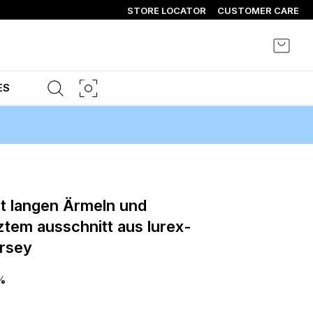
STORE LOCATOR
CUSTOMER CARE
Mein 
ES
tem ausschnitt aus lurex-
ersey
%