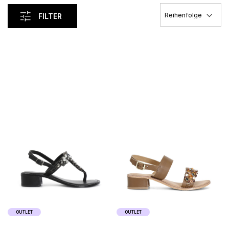
FILTER
Load Previous
OUTLET
OUTLET