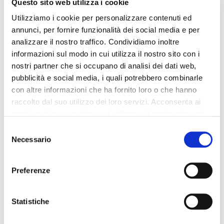
Questo sito web utilizza i cookie
schmuckbesetzte sabots aus
ledersandalen mit mignon-
Utilizziamo i cookie per personalizzare contenuti ed
leder pink
strasssteinen light gold
annunci, per fornire funzionalità dei social media e per
115,00 €
-60%
135,00 €
-60%
analizzare il nostro traffico. Condividiamo inoltre
46,00 €
54,00 €
informazioni sul modo in cui utilizza il nostro sito con i
nostri partner che si occupano di analisi dei dati web,
pubblicità e social media, i quali potrebbero combinarle
con altre informazioni che ha fornito loro o che hanno
raccolto dal suo utilizzo dei loro servizi. Acconsenta ai
nostri cookie se continua ad utilizzare il nostro sito web.
Selezione
Necessario
del
consenso
Preferenze
Statistiche
OUTLET
OUTLET