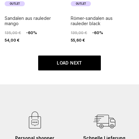
OUTLET
OUTLET
sandalen aus rauleder
römer-sandalen aus
mango
rauleder black
135,00 €
-60%
139,00 €
-60%
54,00 €
55,60 €
LOAD NEXT
Personal shopper
Schnelle Lieferung