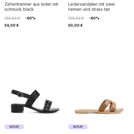
zehentrenner aus leder mit
ledersandalen mit zwei
schmuck black
riemen und strass tan
135,00 €
-60%
125,00 €
-60%
54,00 €
50,00 €
OUTLET
OUTLET