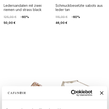
ledersandalen mit zwei
schmuckbesetzte sabots aus
riemen und strass black
leder tan
125,00 €
-60%
115,00 €
-60%
50,00 €
46,00 €
LATZTE NUMMER
OUTLET
OUTLET