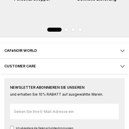
CAFèNOIR WORLD
CUSTOMER CARE
NEWSLETTER ABONNIEREN SIE UNSEREN
und erhalten Sie 10% RABATT auf ausgewählte Waren.
Melden
Sie
sich
für
Ich akzeptiere
die Datenschutzbestimmungen