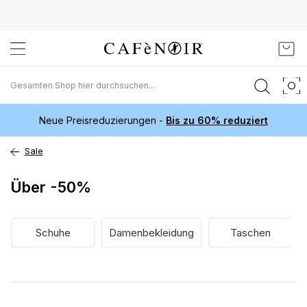
Zum
Mein
Inhalt
springen
Neue Preisreduzierungen -
Bis zu 60% reduziert
Sale
Über -50%
Schuhe
Damenbekleidung
Taschen