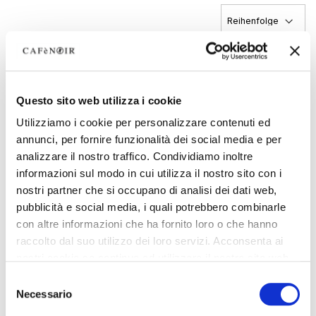
Questo sito web utilizza i cookie
Utilizziamo i cookie per personalizzare contenuti ed
annunci, per fornire funzionalità dei social media e per
analizzare il nostro traffico. Condividiamo inoltre
informazioni sul modo in cui utilizza il nostro sito con i
nostri partner che si occupano di analisi dei dati web,
pubblicità e social media, i quali potrebbero combinarle
con altre informazioni che ha fornito loro o che hanno
raccolto dal suo utilizzo dei loro servizi. Acconsenta ai
OUTLET
nostri cookie se continua ad utilizzare il nostro sito web.
Selezione
saffiano-aktentasche mit
Necessario
del
klappe und maxi-anhänger
pewter
consenso