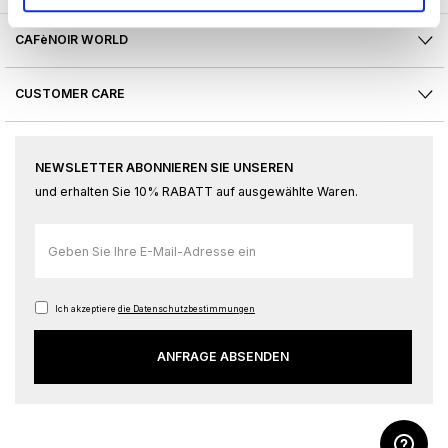
CAFèNOIR WORLD
CUSTOMER CARE
NEWSLETTER ABONNIEREN SIE UNSEREN
und erhalten Sie 10% RABATT auf ausgewählte Waren.
Melden
Sie
sich
für
Ich akzeptiere
die Datenschutzbestimmungen
unseren
ANFRAGE ABSENDEN
Newsletter
an: