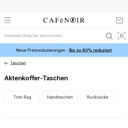
Zum
Mein
Inhalt
springen
Neue Preisreduzierungen -
Bis zu 60% reduziert
Taschen
Aktenkoffer-Taschen
Tote Bag
Handtaschen
Rucksäcke
H